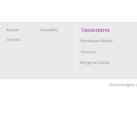
Accueil
Actualités
Oenocentres
Contact
Bordeaux-Médoc
Soussac
Bergerac-Duras
Mentions légales