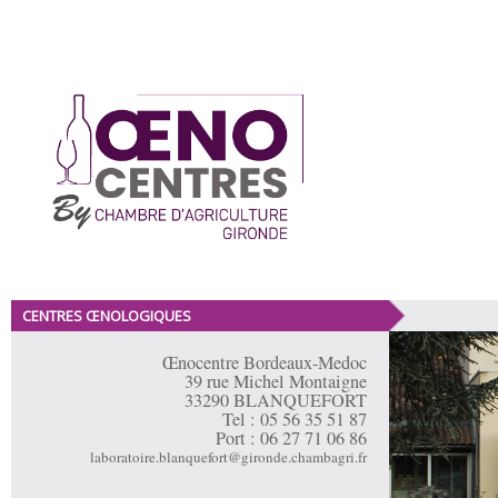
CENTRES ŒNOLOGIQUES
Œnocentre Bergerac – Duras
Œnocentre Bordeaux-Medoc
Œnocentre Soussac
39 rue Michel Montaigne
257 voie Valleton Neveu
11, le bourg
Pôle Viticole – ZA Vallade Sud
33290 BLANQUEFORT
33790 SOUSSAC
24 100 BERGERAC
Tel : 05 56 35 51 87
Tél: 05 56 61 50 30
soussac@oenocentres.com
Port : 06 27 71 06 86
Tel : 05 53 63 57 58
bergeracduras@oenocentres.com
laboratoire.blanquefort@gironde.chambagri.fr